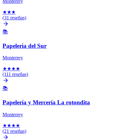
Monterrey
★
★
★
(31 reseñas)
📚
Papeleria del Sur
Monterrey
★
★
★
★
(111 reseñas)
📚
Papelería y Mercería La rotondita
Monterrey
★
★
★
★
(21 reseñas)