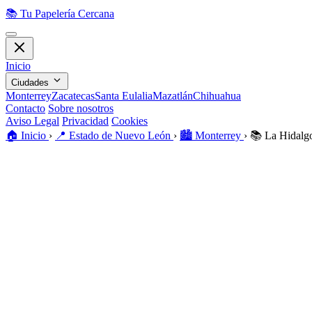
📚
Tu Papelería Cercana
Inicio
Ciudades
Monterrey
Zacatecas
Santa Eulalia
Mazatlán
Chihuahua
Contacto
Sobre nosotros
Aviso Legal
Privacidad
Cookies
🏠️
Inicio
›
📍
Estado de Nuevo León
›
🏙️
Monterrey
›
📚
La Hidalgo