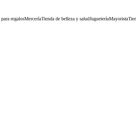
 para regalos
Mercería
Tienda de belleza y salud
Juguetería
Mayorista
Tien