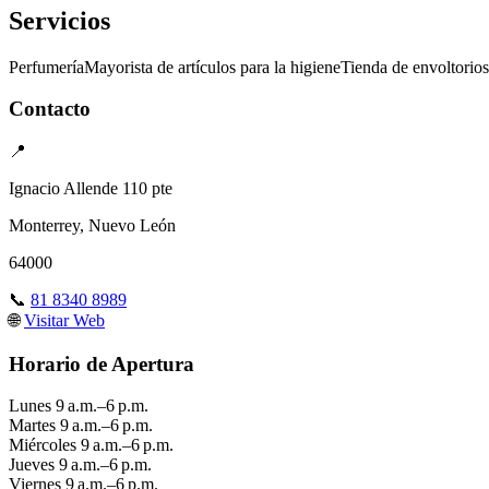
Servicios
Perfumería
Mayorista de artículos para la higiene
Tienda de envoltorios
Contacto
📍
Ignacio Allende 110 pte
Monterrey, Nuevo León
64000
📞
81 8340 8989
🌐
Visitar Web
Horario de Apertura
Lunes
9 a.m.–6 p.m.
Martes
9 a.m.–6 p.m.
Miércoles
9 a.m.–6 p.m.
Jueves
9 a.m.–6 p.m.
Viernes
9 a.m.–6 p.m.