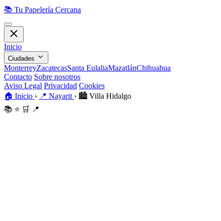
📚
Tu Papelería Cercana
Inicio
Ciudades
Monterrey
Zacatecas
Santa Eulalia
Mazatlán
Chihuahua
Contacto
Sobre nosotros
Aviso Legal
Privacidad
Cookies
🏠
Inicio
›
📍
Nayarit
›
🏙️
Villa Hidalgo
📚
⭐
🛒
📍