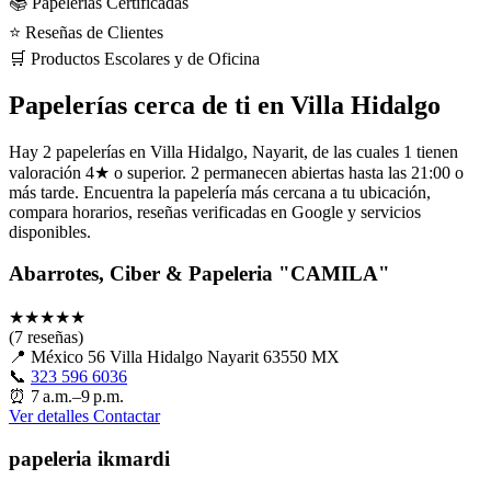
📚 Papelerías Certificadas
⭐ Reseñas de Clientes
🛒 Productos Escolares y de Oficina
Papelerías cerca de ti en Villa Hidalgo
Hay 2 papelerías en Villa Hidalgo, Nayarit, de las cuales 1 tienen
valoración 4★ o superior. 2 permanecen abiertas hasta las 21:00 o
más tarde. Encuentra la papelería más cercana a tu ubicación,
compara horarios, reseñas verificadas en Google y servicios
disponibles.
Abarrotes, Ciber & Papeleria "CAMILA"
★
★
★
★
★
(7 reseñas)
📍
México 56 Villa Hidalgo Nayarit 63550 MX
📞
323 596 6036
⏰
7 a.m.–9 p.m.
Ver detalles
Contactar
papeleria ikmardi