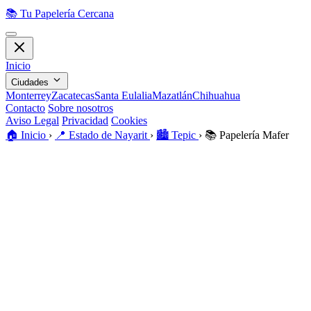
📚
Tu Papelería Cercana
Inicio
Ciudades
Monterrey
Zacatecas
Santa Eulalia
Mazatlán
Chihuahua
Contacto
Sobre nosotros
Aviso Legal
Privacidad
Cookies
🏠️
Inicio
›
📍
Estado de Nayarit
›
🏙️
Tepic
›
📚
Papelería Mafer