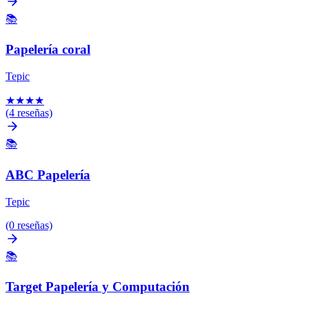
📚
Papelería coral
Tepic
★
★
★
★
(4 reseñas)
📚
ABC Papelería
Tepic
(0 reseñas)
📚
Target Papelería y Computación