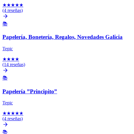
★
★
★
★
★
(4 reseñas)
📚
Papelería, Bonetería, Regalos, Novedades Galicia
Tepic
★
★
★
★
(14 reseñas)
📚
Papelería ”Principito”
Tepic
★
★
★
★
★
(4 reseñas)
📚