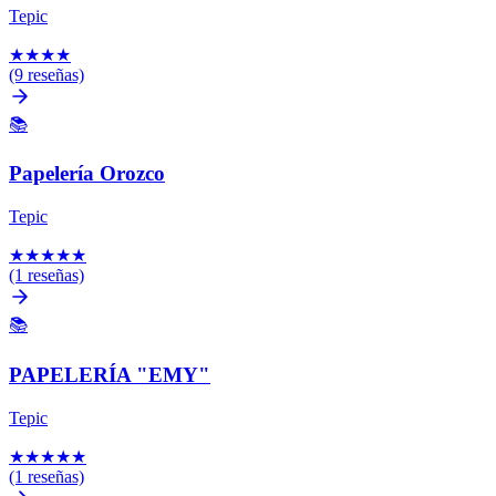
Tepic
★
★
★
★
(9 reseñas)
📚
Papelería Orozco
Tepic
★
★
★
★
★
(1 reseñas)
📚
PAPELERÍA "EMY"
Tepic
★
★
★
★
★
(1 reseñas)