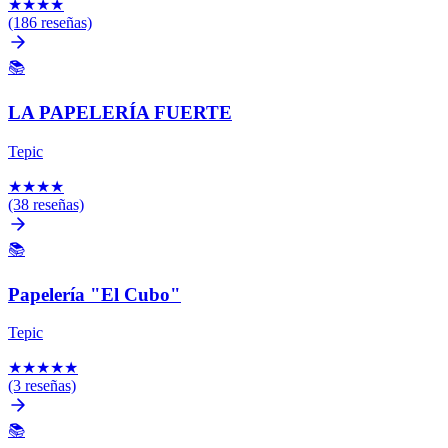
★
★
★
★
(186 reseñas)
📚
LA PAPELERÍA FUERTE
Tepic
★
★
★
★
(38 reseñas)
📚
Papelería "El Cubo"
Tepic
★
★
★
★
★
(3 reseñas)
📚