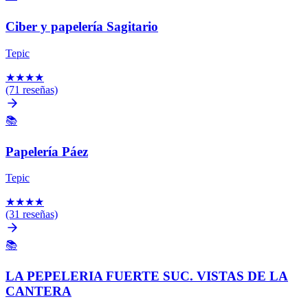
Ciber y papelería Sagitario
Tepic
★
★
★
★
(71 reseñas)
📚
Papelería Páez
Tepic
★
★
★
★
(31 reseñas)
📚
LA PEPELERIA FUERTE SUC. VISTAS DE LA
CANTERA