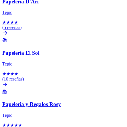
Papelería D'Ari
Tepic
★
★
★
★
(5 reseñas)
📚
Papelería El Sol
Tepic
★
★
★
★
(10 reseñas)
📚
Papeleria y Regalos Rosy
Tepic
★
★
★
★
★