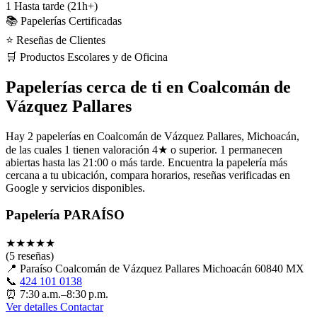
1
Hasta tarde (21h+)
📚 Papelerías Certificadas
⭐ Reseñas de Clientes
🛒 Productos Escolares y de Oficina
Papelerías cerca de ti en Coalcomán de
Vázquez Pallares
Hay 2 papelerías en Coalcomán de Vázquez Pallares, Michoacán,
de las cuales 1 tienen valoración 4★ o superior. 1 permanecen
abiertas hasta las 21:00 o más tarde. Encuentra la papelería más
cercana a tu ubicación, compara horarios, reseñas verificadas en
Google y servicios disponibles.
Papelería PARAÍSO
★
★
★
★
★
(5 reseñas)
📍
Paraíso Coalcomán de Vázquez Pallares Michoacán 60840 MX
📞
424 101 0138
⏰
7:30 a.m.–8:30 p.m.
Ver detalles
Contactar