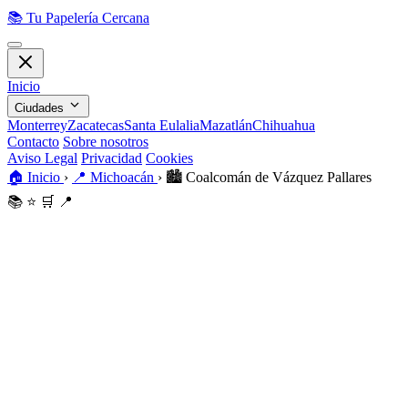
📚
Tu Papelería Cercana
Inicio
Ciudades
Monterrey
Zacatecas
Santa Eulalia
Mazatlán
Chihuahua
Contacto
Sobre nosotros
Aviso Legal
Privacidad
Cookies
🏠
Inicio
›
📍
Michoacán
›
🏙️
Coalcomán de Vázquez Pallares
📚
⭐
🛒
📍