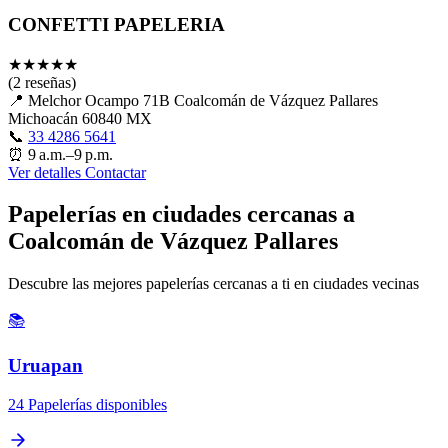
CONFETTI PAPELERIA
★
★
★
★
★
(2 reseñas)
📍
Melchor Ocampo 71B Coalcomán de Vázquez Pallares
Michoacán 60840 MX
📞
33 4286 5641
⏰
9 a.m.–9 p.m.
Ver detalles
Contactar
Papelerías en ciudades cercanas a
Coalcomán de Vázquez Pallares
Descubre las mejores papelerías cercanas a ti en ciudades vecinas
📚
Uruapan
24 Papelerías disponibles