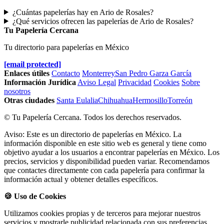
¿Cuántas papelerías hay en Ario de Rosales?
¿Qué servicios ofrecen las papelerías de Ario de Rosales?
Tu Papelería Cercana
Tu directorio para papelerías en México
[email protected]
Enlaces útiles
Contacto
Monterrey
San Pedro Garza García
Información Jurídica
Aviso Legal
Privacidad
Cookies
Sobre
nosotros
Otras ciudades
Santa Eulalia
Chihuahua
Hermosillo
Torreón
© Tu Papelería Cercana. Todos los derechos reservados.
Aviso: Este es un directorio de papelerías en México. La
información disponible en este sitio web es general y tiene como
objetivo ayudar a los usuarios a encontrar papelerías en México. Los
precios, servicios y disponibilidad pueden variar. Recomendamos
que contactes directamente con cada papelería para confirmar la
información actual y obtener detalles específicos.
🍪 Uso de Cookies
Utilizamos cookies propias y de terceros para mejorar nuestros
servicios y mostrarle publicidad relacionada con sus preferencias