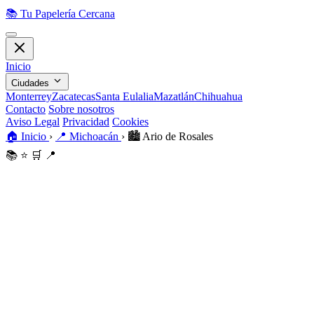
📚
Tu Papelería Cercana
Inicio
Ciudades
Monterrey
Zacatecas
Santa Eulalia
Mazatlán
Chihuahua
Contacto
Sobre nosotros
Aviso Legal
Privacidad
Cookies
🏠
Inicio
›
📍
Michoacán
›
🏙️
Ario de Rosales
📚
⭐
🛒
📍