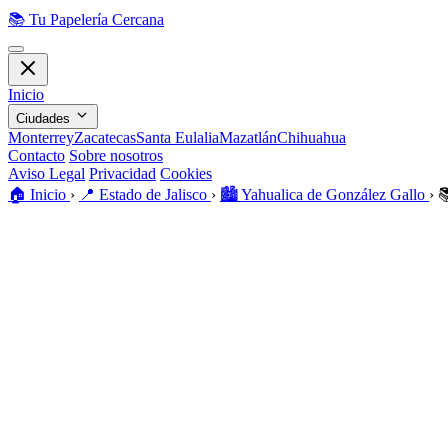
📚
Tu Papelería Cercana
Inicio
Ciudades
Monterrey
Zacatecas
Santa Eulalia
Mazatlán
Chihuahua
Contacto
Sobre nosotros
Aviso Legal
Privacidad
Cookies
🏠️
Inicio
›
📍
Estado de Jalisco
›
🏙️
Yahualica de González Gallo
›
