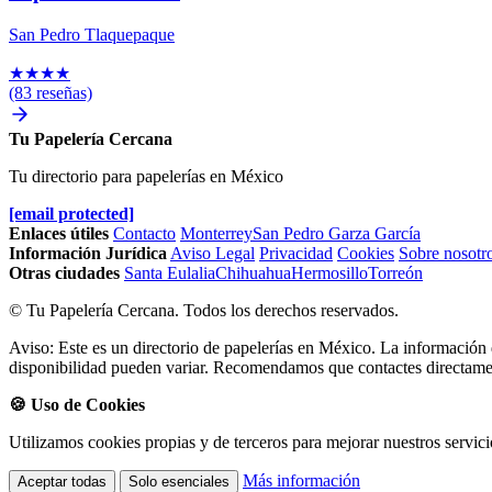
San Pedro Tlaquepaque
★
★
★
★
(83 reseñas)
Tu Papelería Cercana
Tu directorio para papelerías en México
[email protected]
Enlaces útiles
Contacto
Monterrey
San Pedro Garza García
Información Jurídica
Aviso Legal
Privacidad
Cookies
Sobre nosotr
Otras ciudades
Santa Eulalia
Chihuahua
Hermosillo
Torreón
© Tu Papelería Cercana. Todos los derechos reservados.
Aviso: Este es un directorio de papelerías en México. La información d
disponibilidad pueden variar. Recomendamos que contactes directament
🍪 Uso de Cookies
Utilizamos cookies propias y de terceros para mejorar nuestros servici
Más información
Aceptar todas
Solo esenciales