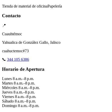
Tienda de material de oficina
Papelería
Contacto
📍
Cuauhtémoc
Yahualica de González Gallo, Jalisco
cuahuctemoc#73
📞
344 105 6386
Horario de Apertura
Lunes
8 a.m.–8 p.m.
Martes
8 a.m.–8 p.m.
Miércoles
8 a.m.–8 p.m.
Jueves
8 a.m.–8 p.m.
Viernes
8 a.m.–8 p.m.
Sábado
8 a.m.–8 p.m.
Domingo
8 a.m.–8 p.m.