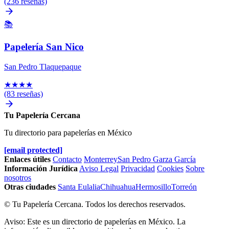
(236 reseñas)
📚
Papelería San Nico
San Pedro Tlaquepaque
★
★
★
★
(83 reseñas)
Tu Papelería Cercana
Tu directorio para papelerías en México
[email protected]
Enlaces útiles
Contacto
Monterrey
San Pedro Garza García
Información Jurídica
Aviso Legal
Privacidad
Cookies
Sobre
nosotros
Otras ciudades
Santa Eulalia
Chihuahua
Hermosillo
Torreón
© Tu Papelería Cercana. Todos los derechos reservados.
Aviso: Este es un directorio de papelerías en México. La