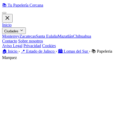
📚
Tu Papelería Cercana
Inicio
Ciudades
Monterrey
Zacatecas
Santa Eulalia
Mazatlán
Chihuahua
Contacto
Sobre nosotros
Aviso Legal
Privacidad
Cookies
🏠️
Inicio
›
📍
Estado de Jalisco
›
🏙️
Lomas del Sur
›
📚
Papeleria
Marquez