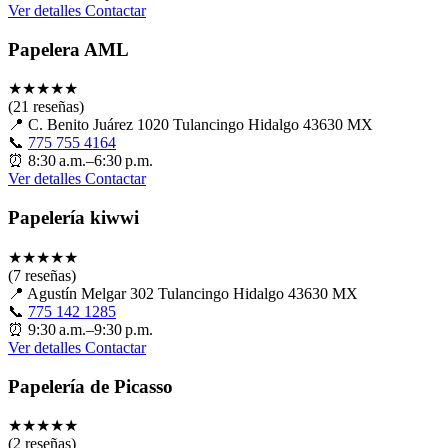
Ver detalles
Contactar
Papelera AML
★
★
★
★
★
(21 reseñas)
📍
C. Benito Juárez 1020 Tulancingo Hidalgo 43630 MX
📞
775 755 4164
⏰
8:30 a.m.–6:30 p.m.
Ver detalles
Contactar
Papelería kiwwi
★
★
★
★
★
(7 reseñas)
📍
Agustín Melgar 302 Tulancingo Hidalgo 43630 MX
📞
775 142 1285
⏰
9:30 a.m.–9:30 p.m.
Ver detalles
Contactar
Papelería de Picasso
★
★
★
★
★
(2 reseñas)