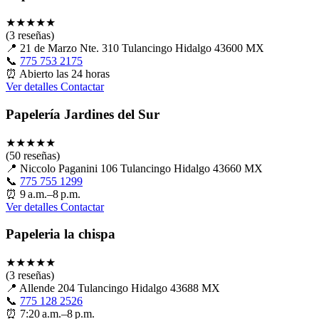
★
★
★
★
★
(3 reseñas)
📍
21 de Marzo Nte. 310 Tulancingo Hidalgo 43600 MX
📞
775 753 2175
⏰
Abierto las 24 horas
Ver detalles
Contactar
Papelería Jardines del Sur
★
★
★
★
★
(50 reseñas)
📍
Niccolo Paganini 106 Tulancingo Hidalgo 43660 MX
📞
775 755 1299
⏰
9 a.m.–8 p.m.
Ver detalles
Contactar
Papeleria la chispa
★
★
★
★
★
(3 reseñas)
📍
Allende 204 Tulancingo Hidalgo 43688 MX
📞
775 128 2526
⏰
7:20 a.m.–8 p.m.