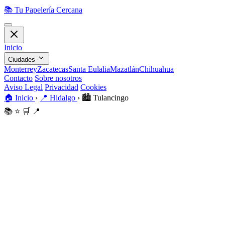
📚
Tu Papelería Cercana
Inicio
Ciudades
Monterrey
Zacatecas
Santa Eulalia
Mazatlán
Chihuahua
Contacto
Sobre nosotros
Aviso Legal
Privacidad
Cookies
🏠
Inicio
›
📍
Hidalgo
›
🏙️
Tulancingo
📚
⭐
🛒
📍