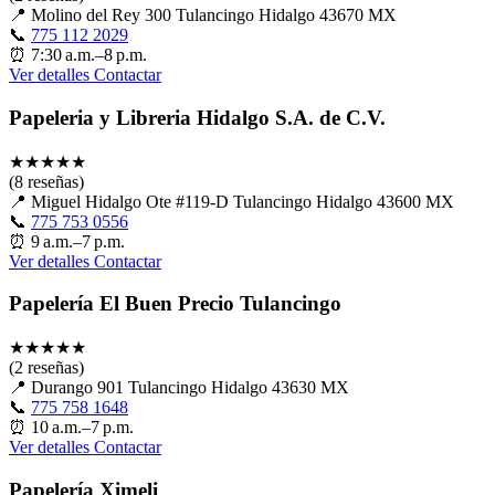
📍
Molino del Rey 300 Tulancingo Hidalgo 43670 MX
📞
775 112 2029
⏰
7:30 a.m.–8 p.m.
Ver detalles
Contactar
Papeleria y Libreria Hidalgo S.A. de C.V.
★
★
★
★
★
(8 reseñas)
📍
Miguel Hidalgo Ote #119-D Tulancingo Hidalgo 43600 MX
📞
775 753 0556
⏰
9 a.m.–7 p.m.
Ver detalles
Contactar
Papelería El Buen Precio Tulancingo
★
★
★
★
★
(2 reseñas)
📍
Durango 901 Tulancingo Hidalgo 43630 MX
📞
775 758 1648
⏰
10 a.m.–7 p.m.
Ver detalles
Contactar
Papelería Ximeli