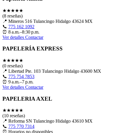
★
★
★
★
★
(8 reseñas)
📍
Mineros 516 Tulancingo Hidalgo 43624 MX
📞
775 162 1092
⏰
8 a.m.–8:30 p.m.
Ver detalles
Contactar
PAPELERÍA EXPRESS
★
★
★
★
★
(0 reseñas)
📍
Libertad Pte. 103 Tulancingo Hidalgo 43600 MX
📞
775 754 7853
⏰
9 a.m.–7 p.m.
Ver detalles
Contactar
PAPELERIA AXEL
★
★
★
★
★
(10 reseñas)
📍
Reforma SN Tulancingo Hidalgo 43610 MX
📞
775 770 7314
⏰
Horarios no disponibles