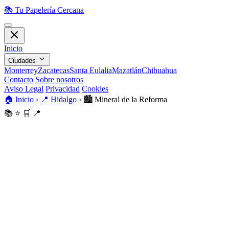
📚
Tu Papelería Cercana
Inicio
Ciudades
Monterrey
Zacatecas
Santa Eulalia
Mazatlán
Chihuahua
Contacto
Sobre nosotros
Aviso Legal
Privacidad
Cookies
🏠
Inicio
›
📍
Hidalgo
›
🏙️
Mineral de la Reforma
📚
⭐
🛒
📍