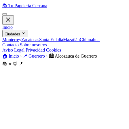
📚
Tu Papelería Cercana
Inicio
Ciudades
Monterrey
Zacatecas
Santa Eulalia
Mazatlán
Chihuahua
Contacto
Sobre nosotros
Aviso Legal
Privacidad
Cookies
🏠
Inicio
›
📍
Guerrero
›
🏙️
Alcozauca de Guerrero
📚
⭐
🛒
📍