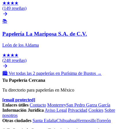
★
★
★
★
(149 reseñas)
📚
Papelería La Mariposa S.A. de C.V.
León de los Aldama
★
★
★
★
(248 reseñas)
🏙️
Ver todas las 2 papelerías en Purísima de Bustos
→
Tu Papelería Cercana
Tu directorio para papelerías en México
[email protected]
Enlaces útiles
Contacto
Monterrey
San Pedro Garza García
Información Jurídica
Aviso Legal
Privacidad
Cookies
Sobre
nosotros
Otras ciudades
Santa Eulalia
Chihuahua
Hermosillo
Torreón