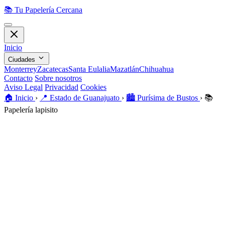
📚
Tu Papelería Cercana
Inicio
Ciudades
Monterrey
Zacatecas
Santa Eulalia
Mazatlán
Chihuahua
Contacto
Sobre nosotros
Aviso Legal
Privacidad
Cookies
🏠️
Inicio
›
📍
Estado de Guanajuato
›
🏙️
Purísima de Bustos
›
📚
Papelería lapisito