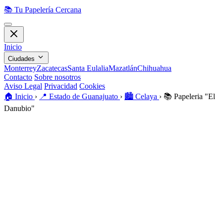
📚
Tu Papelería Cercana
Inicio
Ciudades
Monterrey
Zacatecas
Santa Eulalia
Mazatlán
Chihuahua
Contacto
Sobre nosotros
Aviso Legal
Privacidad
Cookies
🏠️
Inicio
›
📍
Estado de Guanajuato
›
🏙️
Celaya
›
📚
Papeleria "El
Danubio"