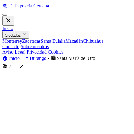
📚
Tu Papelería Cercana
Inicio
Ciudades
Monterrey
Zacatecas
Santa Eulalia
Mazatlán
Chihuahua
Contacto
Sobre nosotros
Aviso Legal
Privacidad
Cookies
🏠
Inicio
›
📍
Durango
›
🏙️
Santa María del Oro
📚
⭐
🛒
📍