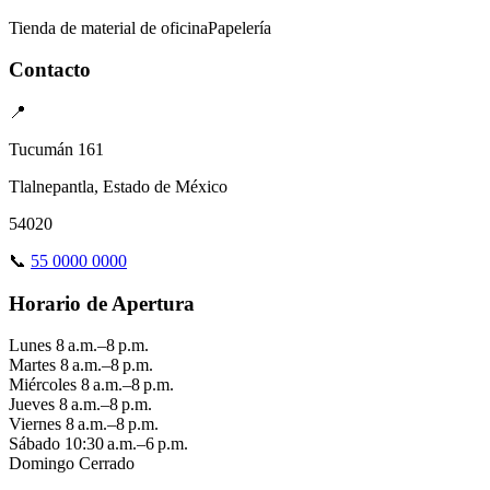
Tienda de material de oficina
Papelería
Contacto
📍
Tucumán 161
Tlalnepantla, Estado de México
54020
📞
55 0000 0000
Horario de Apertura
Lunes
8 a.m.–8 p.m.
Martes
8 a.m.–8 p.m.
Miércoles
8 a.m.–8 p.m.
Jueves
8 a.m.–8 p.m.
Viernes
8 a.m.–8 p.m.
Sábado
10:30 a.m.–6 p.m.
Domingo
Cerrado