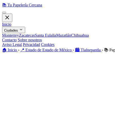
📚
Tu Papelería Cercana
Inicio
Ciudades
Monterrey
Zacatecas
Santa Eulalia
Mazatlán
Chihuahua
Contacto
Sobre nosotros
Aviso Legal
Privacidad
Cookies
🏠️
Inicio
›
📍
Estado de Estado de México
›
🏙️
Tlalnepantla
›
📚
Pap