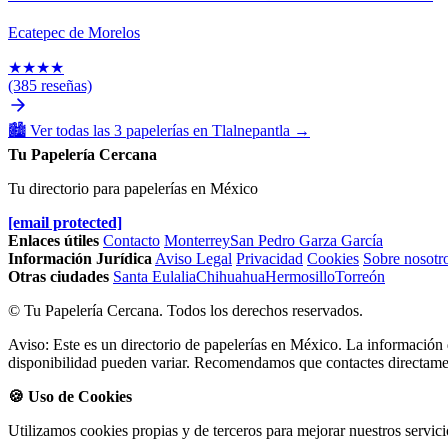
Ecatepec de Morelos
★
★
★
★
(385 reseñas)
🏙️
Ver todas las 3 papelerías en Tlalnepantla
→
Tu Papelería Cercana
Tu directorio para papelerías en México
[email protected]
Enlaces útiles
Contacto
Monterrey
San Pedro Garza García
Información Jurídica
Aviso Legal
Privacidad
Cookies
Sobre nosotr
Otras ciudades
Santa Eulalia
Chihuahua
Hermosillo
Torreón
© Tu Papelería Cercana. Todos los derechos reservados.
Aviso: Este es un directorio de papelerías en México. La información d
disponibilidad pueden variar. Recomendamos que contactes directament
🍪 Uso de Cookies
Utilizamos cookies propias y de terceros para mejorar nuestros servici