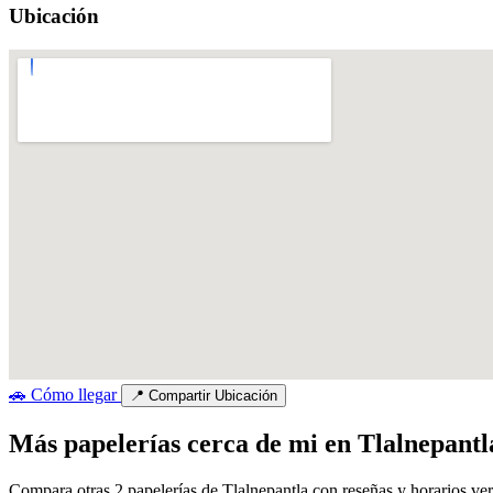
Ubicación
🚗
Cómo llegar
📍
Compartir Ubicación
Más papelerías cerca de mi en Tlalnepantl
Compara otras 2 papelerías de Tlalnepantla con reseñas y horarios ver