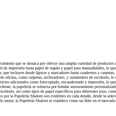
miento que se destaca por ofrecer una amplia variedad de productos de a
el de impresión hasta papel de regalo y papel para manualidades, lo que 
es, que incluyen desde lápices y marcadores hasta cuadernos y carpetas,
e oficina, como carpetas, archivadores, y suministros de escritorio, l
icios adicionales como fotocopiado, encuadernado y impresión, lo que fac
l cliente, la papelería se esfuerza por brindar asesoramiento personaliza
scritorio, así como tipos de papel específicos para diferentes usos, com
os por la Papelería Shalom son evidentes en cada detalle, desde la sele
r lo mejor, la Papelería Shalom se establece como un líder en el mercad