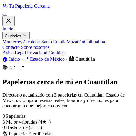
📚
Tu Papelería Cercana
Inicio
Ciudades
Monterrey
Zacatecas
Santa Eulalia
Mazatlán
Chihuahua
Contacto
Sobre nosotros
Aviso Legal
Privacidad
Cookies
🏠
Inicio
›
📍
Estado de México
›
🏙️
Cuautitlán
📚
⭐
🛒
📍
Papelerías cerca de mi en Cuautitlán
Directorio actualizado con 3 papelerías en Cuautitlán, Estado de
México. Compara reseñas reales, horarios y direcciones para
encontrar la que mejor te conviene.
3
Papelerías
3
Mejor valoradas (4★+)
0
Hasta tarde (21h+)
📚 Papelerías Certificadas