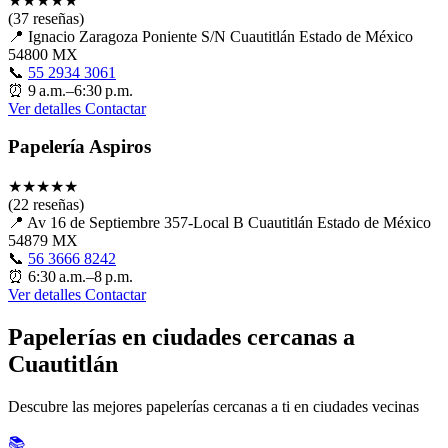
★
★
★
★
★
(37 reseñas)
📍
Ignacio Zaragoza Poniente S/N Cuautitlán Estado de México
54800 MX
📞
55 2934 3061
⏰
9 a.m.–6:30 p.m.
Ver detalles
Contactar
Papelería Aspiros
★
★
★
★
★
(22 reseñas)
📍
Av 16 de Septiembre 357-Local B Cuautitlán Estado de México
54879 MX
📞
56 3666 8242
⏰
6:30 a.m.–8 p.m.
Ver detalles
Contactar
Papelerías en ciudades cercanas a
Cuautitlán
Descubre las mejores papelerías cercanas a ti en ciudades vecinas
📚