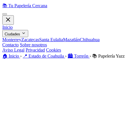
📚
Tu Papelería Cercana
Inicio
Ciudades
Monterrey
Zacatecas
Santa Eulalia
Mazatlán
Chihuahua
Contacto
Sobre nosotros
Aviso Legal
Privacidad
Cookies
🏠️
Inicio
›
📍
Estado de Coahuila
›
🏙️
Torreón
›
📚
Papelería Yazz