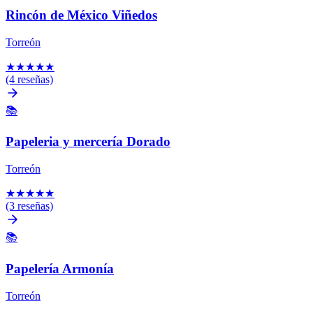
Rincón de México Viñedos
Torreón
★
★
★
★
★
(4 reseñas)
📚
Papeleria y mercería Dorado
Torreón
★
★
★
★
★
(3 reseñas)
📚
Papelería Armonía
Torreón