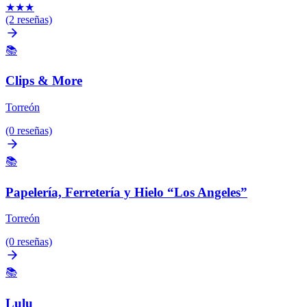
★
★
★
(2 reseñas)
📚
Clips & More
Torreón
(0 reseñas)
📚
Papelería, Ferretería y Hielo “Los Angeles”
Torreón
(0 reseñas)
📚
Lulu