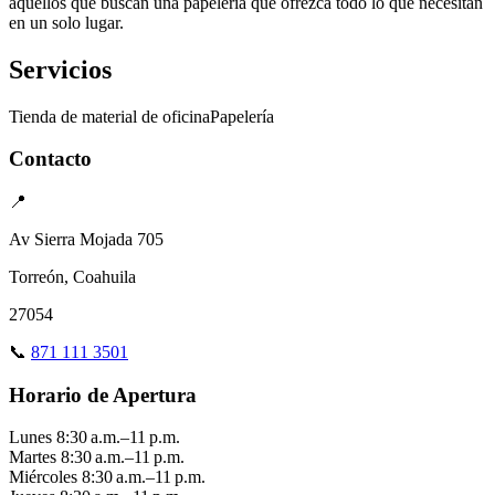
aquellos que buscan una papelería que ofrezca todo lo que necesitan
en un solo lugar.
Servicios
Tienda de material de oficina
Papelería
Contacto
📍
Av Sierra Mojada 705
Torreón, Coahuila
27054
📞
871 111 3501
Horario de Apertura
Lunes
8:30 a.m.–11 p.m.
Martes
8:30 a.m.–11 p.m.
Miércoles
8:30 a.m.–11 p.m.