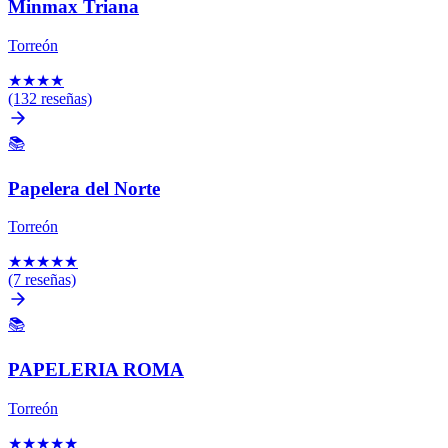
Minmax Triana
Torreón
★
★
★
★
(132 reseñas)
📚
Papelera del Norte
Torreón
★
★
★
★
★
(7 reseñas)
📚
PAPELERIA ROMA
Torreón
★
★
★
★
★