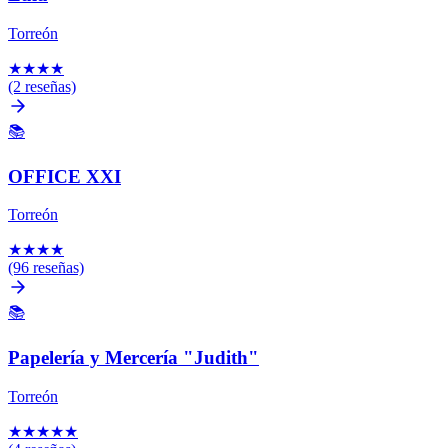
Torreón
★
★
★
★
(2 reseñas)
📚
OFFICE XXI
Torreón
★
★
★
★
(96 reseñas)
📚
Papelería y Mercería "Judith"
Torreón
★
★
★
★
★