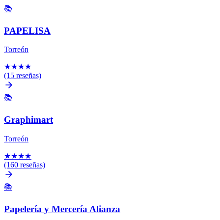
📚
PAPELISA
Torreón
★
★
★
★
(15 reseñas)
📚
Graphimart
Torreón
★
★
★
★
(160 reseñas)
📚
Papelería y Mercería Alianza