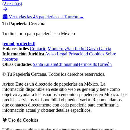
(2 reseñas)
🏙️
Ver todas las 45 papelerías en Torreón
→
Tu Papelería Cercana
Tu directorio para papelerías en México
[email protected]
Enlaces útiles
Contacto
Monterrey
San Pedro Garza García
Información Jurídica
Aviso Legal
Privacidad
Cookies
Sobre
nosotros
Otras ciudades
Santa Eulalia
Chihuahua
Hermosillo
Torreón
© Tu Papelería Cercana. Todos los derechos reservados.
Aviso: Este es un directorio de papelerías en México. La
información disponible en este sitio web es general y tiene como
objetivo ayudar a los usuarios a encontrar papelerías en México. Los
precios, servicios y disponibilidad pueden variar. Recomendamos
que contactes directamente con cada papelería para confirmar la
información actual y obtener detalles específicos.
🍪 Uso de Cookies
Utilizamos cookies propias y de terceros para mejorar nuestros