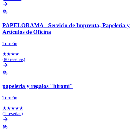
📚
PAPELORAMA - Servicio de Imprenta, Papelería y
Artículos de Oficina
Torreón
★
★
★
★
(80 reseñas)
📚
papeleria y regalos "hiromi"
Torreón
★
★
★
★
★
(1 reseñas)
📚