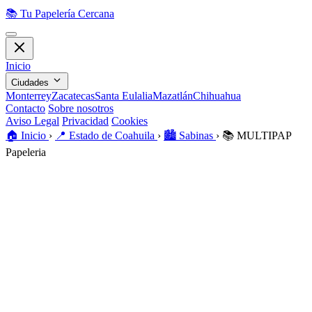
📚
Tu Papelería Cercana
Inicio
Ciudades
Monterrey
Zacatecas
Santa Eulalia
Mazatlán
Chihuahua
Contacto
Sobre nosotros
Aviso Legal
Privacidad
Cookies
🏠️
Inicio
›
📍
Estado de Coahuila
›
🏙️
Sabinas
›
📚
MULTIPAP
Papeleria