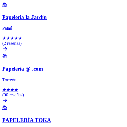
📚
Papeleria la Jardín
Palaú
★
★
★
★
★
(2 reseñas)
📚
Papelería @ .com
Torreón
★
★
★
★
(90 reseñas)
📚
PAPELERÍA TOKA