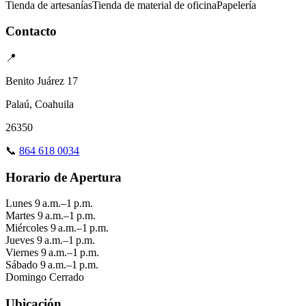
Tienda de artesanías
Tienda de material de oficina
Papelería
Contacto
📍
Benito Juárez 17
Palaú, Coahuila
26350
📞
864 618 0034
Horario de Apertura
Lunes
9 a.m.–1 p.m.
Martes
9 a.m.–1 p.m.
Miércoles
9 a.m.–1 p.m.
Jueves
9 a.m.–1 p.m.
Viernes
9 a.m.–1 p.m.
Sábado
9 a.m.–1 p.m.
Domingo
Cerrado
Ubicación