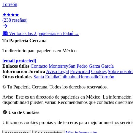
Torreón
★
★
★
★
(238 reseñas)
🏙️
Ver todas las 2 papelerías en Palaú
→
Tu Papelería Cercana
Tu directorio para papelerías en México
[email protected]
Enlaces útiles
Contacto
Monterrey
San Pedro Garza García
Información Jurídica
Aviso Legal
Privacidad
Cookies
Sobre nosotr
Otras ciudades
Santa Eulalia
Chihuahua
Hermosillo
Torreón
© Tu Papelería Cercana. Todos los derechos reservados.
Aviso: Este es un directorio de papelerías en México. La información d
disponibilidad pueden variar. Recomendamos que contactes directament
🍪 Uso de Cookies
Utilizamos cookies propias y de terceros para mejorar nuestros servici
Más información