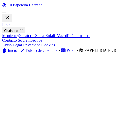
📚
Tu Papelería Cercana
Inicio
Ciudades
Monterrey
Zacatecas
Santa Eulalia
Mazatlán
Chihuahua
Contacto
Sobre nosotros
Aviso Legal
Privacidad
Cookies
🏠️
Inicio
›
📍
Estado de Coahuila
›
🏙️
Palaú
›
📚
PAPELERIA EL 