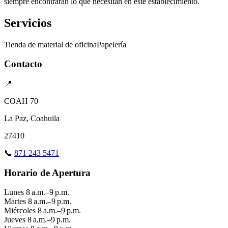
siempre encontrarán lo que necesitan en este establecimiento.
Servicios
Tienda de material de oficina
Papelería
Contacto
📍
COAH 70
La Paz, Coahuila
27410
📞
871 243 5471
Horario de Apertura
Lunes
8 a.m.–9 p.m.
Martes
8 a.m.–9 p.m.
Miércoles
8 a.m.–9 p.m.
Jueves
8 a.m.–9 p.m.