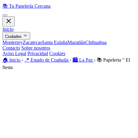
📚
Tu Papelería Cercana
Inicio
Ciudades
Monterrey
Zacatecas
Santa Eulalia
Mazatlán
Chihuahua
Contacto
Sobre nosotros
Aviso Legal
Privacidad
Cookies
🏠️
Inicio
›
📍
Estado de Coahuila
›
🏙️
La Paz
›
📚
Papeleria " El
fiesta