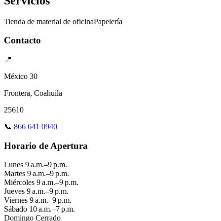
Servicios
Tienda de material de oficina
Papelería
Contacto
📍
México 30
Frontera, Coahuila
25610
📞
866 641 0940
Horario de Apertura
Lunes
9 a.m.–9 p.m.
Martes
9 a.m.–9 p.m.
Miércoles
9 a.m.–9 p.m.
Jueves
9 a.m.–9 p.m.
Viernes
9 a.m.–9 p.m.
Sábado
10 a.m.–7 p.m.
Domingo
Cerrado