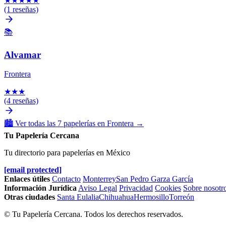
★
★
★
★
★
(1 reseñas)
📚
Alvamar
Frontera
★
★
★
(4 reseñas)
🏙️
Ver todas las 7 papelerías en Frontera
→
Tu Papelería Cercana
Tu directorio para papelerías en México
[email protected]
Enlaces útiles
Contacto
Monterrey
San Pedro Garza García
Información Jurídica
Aviso Legal
Privacidad
Cookies
Sobre nosotr
Otras ciudades
Santa Eulalia
Chihuahua
Hermosillo
Torreón
© Tu Papelería Cercana. Todos los derechos reservados.