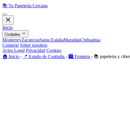
📚
Tu Papelería Cercana
Inicio
Ciudades
Monterrey
Zacatecas
Santa Eulalia
Mazatlán
Chihuahua
Contacto
Sobre nosotros
Aviso Legal
Privacidad
Cookies
🏠️
Inicio
›
📍
Estado de Coahuila
›
🏙️
Frontera
›
📚
papeleria y ciber