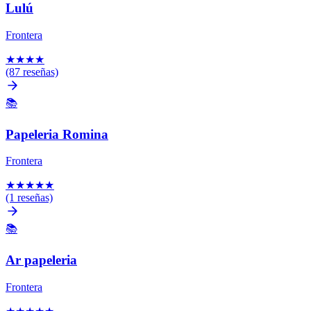
Lulú
Frontera
★
★
★
★
(87 reseñas)
📚
Papeleria Romina
Frontera
★
★
★
★
★
(1 reseñas)
📚
Ar papeleria
Frontera