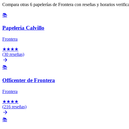
Compara otras 6 papelerías de Frontera con reseñas y horarios verific
📚
Papeleria Calvillo
Frontera
★
★
★
★
(30 reseñas)
📚
Officenter de Frontera
Frontera
★
★
★
★
(216 reseñas)
📚