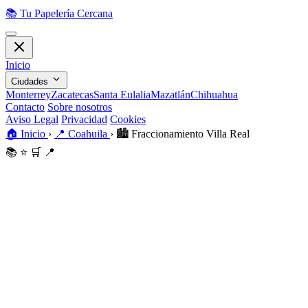
📚
Tu Papelería Cercana
Inicio
Ciudades
Monterrey
Zacatecas
Santa Eulalia
Mazatlán
Chihuahua
Contacto
Sobre nosotros
Aviso Legal
Privacidad
Cookies
🏠
Inicio
›
📍
Coahuila
›
🏙️
Fraccionamiento Villa Real
📚
⭐
🛒
📍