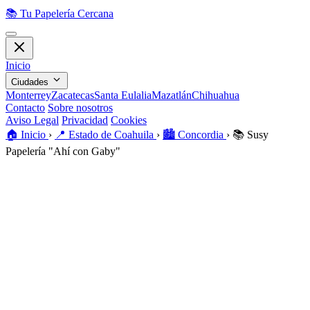
📚
Tu Papelería Cercana
Inicio
Ciudades
Monterrey
Zacatecas
Santa Eulalia
Mazatlán
Chihuahua
Contacto
Sobre nosotros
Aviso Legal
Privacidad
Cookies
🏠️
Inicio
›
📍
Estado de Coahuila
›
🏙️
Concordia
›
📚
Susy
Papelería "Ahí con Gaby"