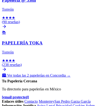
Papelería @ .com
Torreón
★
★
★
★
(90 reseñas)
📚
PAPELERÍA TOKA
Torreón
★
★
★
★
(238 reseñas)
🏙️
Ver todas las 2 papelerías en Concordia
→
Tu Papelería Cercana
Tu directorio para papelerías en México
[email protected]
Enlaces útiles
Contacto
Monterrey
San Pedro Garza García
Información Jurídica
Aviso Legal
Privacidad
Cookies
Sobre