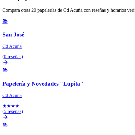
Compara otras 20 papelerías de Cd Acuña con reseñas y horarios veri
📚
San José
Cd Acuña
(0 reseñas)
📚
Papelería y Novedades "Lupita"
Cd Acuña
★
★
★
★
(5 reseñas)
📚