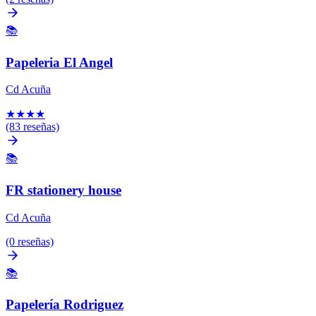
📚
Papeleria El Angel
Cd Acuña
★
★
★
★
(83 reseñas)
📚
FR stationery house
Cd Acuña
(0 reseñas)
📚
Papelería Rodriguez