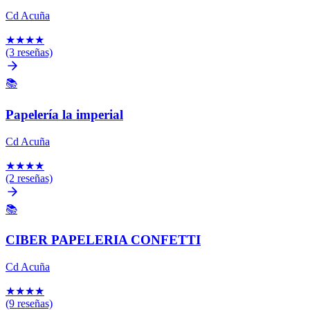
Cd Acuña
★
★
★
★
(3 reseñas)
📚
Papelería la imperial
Cd Acuña
★
★
★
★
(2 reseñas)
📚
CIBER PAPELERIA CONFETTI
Cd Acuña
★
★
★
★
(9 reseñas)