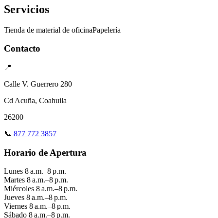
Servicios
Tienda de material de oficina
Papelería
Contacto
📍
Calle V. Guerrero 280
Cd Acuña, Coahuila
26200
📞
877 772 3857
Horario de Apertura
Lunes
8 a.m.–8 p.m.
Martes
8 a.m.–8 p.m.
Miércoles
8 a.m.–8 p.m.
Jueves
8 a.m.–8 p.m.
Viernes
8 a.m.–8 p.m.
Sábado
8 a.m.–8 p.m.