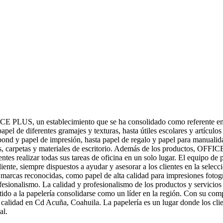
CE PLUS, un establecimiento que se ha consolidado como referente en l
pel de diferentes gramajes y texturas, hasta útiles escolares y artículos 
bond y papel de impresión, hasta papel de regalo y papel para manualid
res, carpetas y materiales de escritorio. Además de los productos, OFF
tes realizar todas sus tareas de oficina en un solo lugar. El equipo de 
 cliente, siempre dispuestos a ayudar y asesorar a los clientes en la sele
marcas reconocidas, como papel de alta calidad para impresiones fotogr
rofesionalismo. La calidad y profesionalismo de los productos y servici
mitido a la papelería consolidarse como un líder en la región. Con su c
a calidad en Cd Acuña, Coahuila. La papelería es un lugar donde los clie
al.