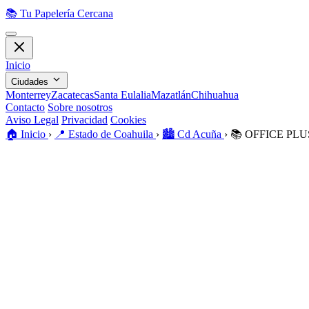
📚
Tu Papelería Cercana
Inicio
Ciudades
Monterrey
Zacatecas
Santa Eulalia
Mazatlán
Chihuahua
Contacto
Sobre nosotros
Aviso Legal
Privacidad
Cookies
🏠️
Inicio
›
📍
Estado de Coahuila
›
🏙️
Cd Acuña
›
📚
OFFICE PLU