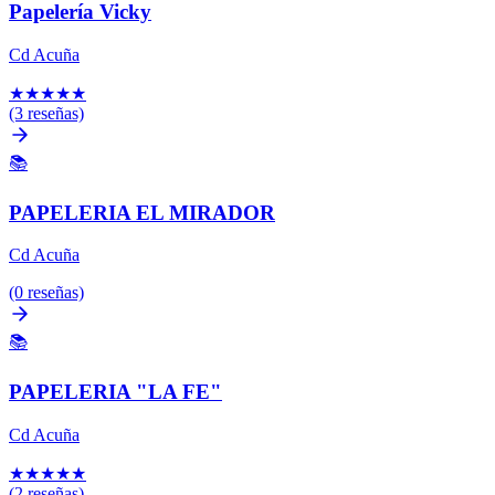
Papelería Vicky
Cd Acuña
★
★
★
★
★
(3 reseñas)
📚
PAPELERIA EL MIRADOR
Cd Acuña
(0 reseñas)
📚
PAPELERIA "LA FE"
Cd Acuña
★
★
★
★
★
(2 reseñas)