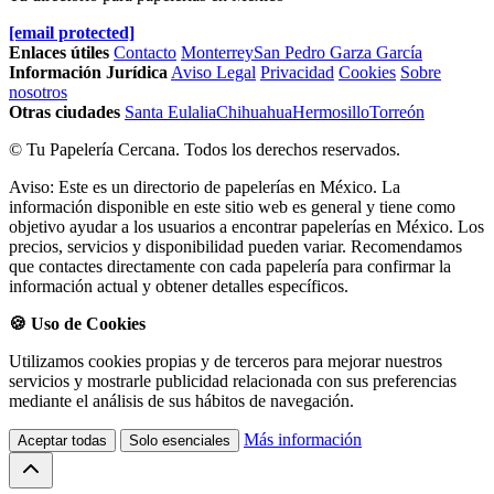
[email protected]
Enlaces útiles
Contacto
Monterrey
San Pedro Garza García
Información Jurídica
Aviso Legal
Privacidad
Cookies
Sobre
nosotros
Otras ciudades
Santa Eulalia
Chihuahua
Hermosillo
Torreón
© Tu Papelería Cercana. Todos los derechos reservados.
Aviso: Este es un directorio de papelerías en México. La
información disponible en este sitio web es general y tiene como
objetivo ayudar a los usuarios a encontrar papelerías en México. Los
precios, servicios y disponibilidad pueden variar. Recomendamos
que contactes directamente con cada papelería para confirmar la
información actual y obtener detalles específicos.
🍪 Uso de Cookies
Utilizamos cookies propias y de terceros para mejorar nuestros
servicios y mostrarle publicidad relacionada con sus preferencias
mediante el análisis de sus hábitos de navegación.
Más información
Aceptar todas
Solo esenciales