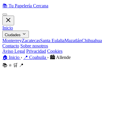
📚
Tu Papelería Cercana
Inicio
Ciudades
Monterrey
Zacatecas
Santa Eulalia
Mazatlán
Chihuahua
Contacto
Sobre nosotros
Aviso Legal
Privacidad
Cookies
🏠
Inicio
›
📍
Coahuila
›
🏙️
Allende
📚
⭐
🛒
📍