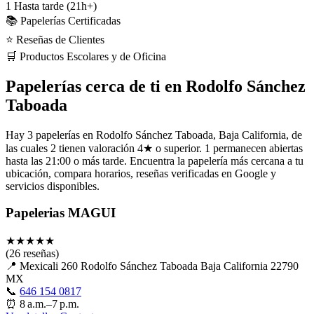
1
Hasta tarde (21h+)
📚 Papelerías Certificadas
⭐ Reseñas de Clientes
🛒 Productos Escolares y de Oficina
Papelerías cerca de ti en Rodolfo Sánchez
Taboada
Hay 3 papelerías en Rodolfo Sánchez Taboada, Baja California, de
las cuales 2 tienen valoración 4★ o superior. 1 permanecen abiertas
hasta las 21:00 o más tarde. Encuentra la papelería más cercana a tu
ubicación, compara horarios, reseñas verificadas en Google y
servicios disponibles.
Papelerias MAGUI
★
★
★
★
★
(26 reseñas)
📍
Mexicali 260 Rodolfo Sánchez Taboada Baja California 22790
MX
📞
646 154 0817
⏰
8 a.m.–7 p.m.