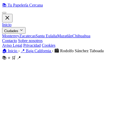
📚
Tu Papelería Cercana
Inicio
Ciudades
Monterrey
Zacatecas
Santa Eulalia
Mazatlán
Chihuahua
Contacto
Sobre nosotros
Aviso Legal
Privacidad
Cookies
🏠
Inicio
›
📍
Baja California
›
🏙️
Rodolfo Sánchez Taboada
📚
⭐
🛒
📍