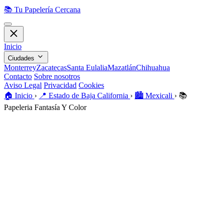
📚
Tu Papelería Cercana
Inicio
Ciudades
Monterrey
Zacatecas
Santa Eulalia
Mazatlán
Chihuahua
Contacto
Sobre nosotros
Aviso Legal
Privacidad
Cookies
🏠️
Inicio
›
📍
Estado de Baja California
›
🏙️
Mexicali
›
📚
Papeleria Fantasía Y Color