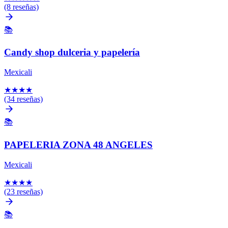
(8 reseñas)
📚
Candy shop dulceria y papelería
Mexicali
★
★
★
★
(34 reseñas)
📚
PAPELERIA ZONA 48 ANGELES
Mexicali
★
★
★
★
(23 reseñas)
📚