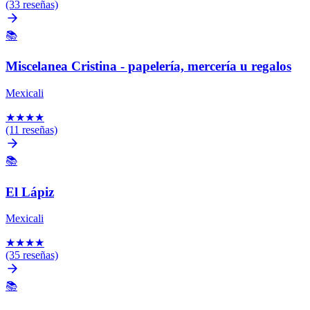
(33 reseñas)
📚
Miscelanea Cristina - papelería, mercería u regalos
Mexicali
★
★
★
★
(11 reseñas)
📚
El Lápiz
Mexicali
★
★
★
★
(35 reseñas)
📚