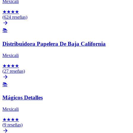
Mexicali
★
★
★
★
(624 reseñas)
📚
Distribuidora Papelera De Baja California
Mexicali
★
★
★
★
(27 reseñas)
📚
Mágicos Detalles
Mexicali
★
★
★
★
(9 reseñas)