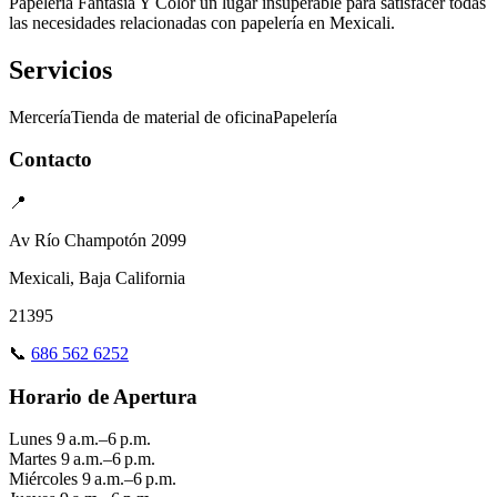
Papelería Fantasía Y Color un lugar insuperable para satisfacer todas
las necesidades relacionadas con papelería en Mexicali.
Servicios
Mercería
Tienda de material de oficina
Papelería
Contacto
📍
Av Río Champotón 2099
Mexicali, Baja California
21395
📞
686 562 6252
Horario de Apertura
Lunes
9 a.m.–6 p.m.
Martes
9 a.m.–6 p.m.
Miércoles
9 a.m.–6 p.m.