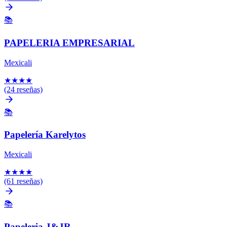
📚
PAPELERIA EMPRESARIAL
Mexicali
★
★
★
★
(24 reseñas)
📚
Papelería Karelytos
Mexicali
★
★
★
★
(61 reseñas)
📚
Papeleria J&JR