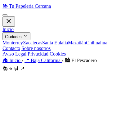
📚
Tu Papelería Cercana
Inicio
Ciudades
Monterrey
Zacatecas
Santa Eulalia
Mazatlán
Chihuahua
Contacto
Sobre nosotros
Aviso Legal
Privacidad
Cookies
🏠
Inicio
›
📍
Baja California
›
🏙️
El Pescadero
📚
⭐
🛒
📍