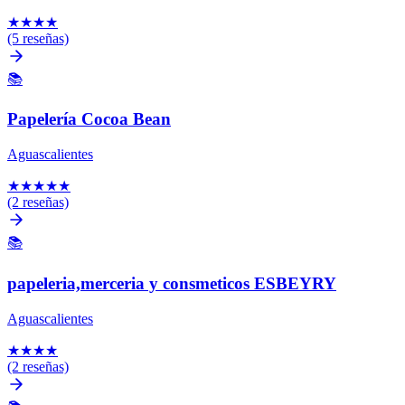
★
★
★
★
(5 reseñas)
📚
Papelería Cocoa Bean
Aguascalientes
★
★
★
★
★
(2 reseñas)
📚
papeleria,merceria y consmeticos ESBEYRY
Aguascalientes
★
★
★
★
(2 reseñas)