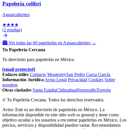
Papelería colibrí
Aguascalientes
★
★
★
★
(2 reseñas)
🏙️
Ver todas las 60 papelerías en Aguascalientes
→
Tu Papelería Cercana
Tu directorio para papelerías en México
[email protected]
Enlaces útiles
Contacto
Monterrey
San Pedro Garza García
Información Jurídica
Aviso Legal
Privacidad
Cookies
Sobre
nosotros
Otras ciudades
Santa Eulalia
Chihuahua
Hermosillo
Torreón
© Tu Papelería Cercana. Todos los derechos reservados.
Aviso: Este es un directorio de papelerías en México. La
información disponible en este sitio web es general y tiene como
objetivo ayudar a los usuarios a encontrar papelerías en México. Los
precios, servicios y disponibilidad pueden variar. Recomendamos