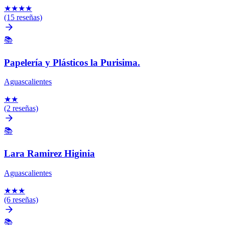
★
★
★
★
(15 reseñas)
📚
Papelería y Plásticos la Purisima.
Aguascalientes
★
★
(2 reseñas)
📚
Lara Ramirez Higinia
Aguascalientes
★
★
★
(6 reseñas)
📚