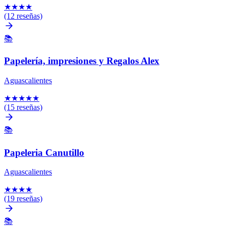
★
★
★
★
(12 reseñas)
📚
Papelería, impresiones y Regalos Alex
Aguascalientes
★
★
★
★
★
(15 reseñas)
📚
Papeleria Canutillo
Aguascalientes
★
★
★
★
(19 reseñas)
📚