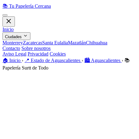
📚
Tu Papelería Cercana
Inicio
Ciudades
Monterrey
Zacatecas
Santa Eulalia
Mazatlán
Chihuahua
Contacto
Sobre nosotros
Aviso Legal
Privacidad
Cookies
🏠️
Inicio
›
📍
Estado de Aguascalientes
›
🏙️
Aguascalientes
›
📚
Papelería Surtt de Todo